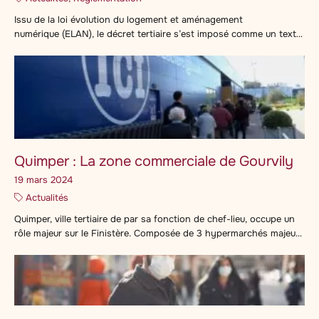
Issu de la loi évolution du logement et aménagement
numérique (ELAN), le décret tertiaire s’est imposé comme un texte
crucial et impactant pour le monde de l’immobilier d’entreprise. Il
détermine des obligations d’actions de réduction de la
consommation d’énergie finale des bâtiments à usage tertiaire
(tertaire au sens extra-large). Tous les propriétaires et, le cas
échéant, les locataires de […]
Quimper : La zone commerciale de Gourvily
19 mars 2024
Actualités
Quimper, ville tertiaire de par sa fonction de chef-lieu, occupe un
rôle majeur sur le Finistère. Composée de 3 hypermarchés majeurs
(situés sur la zone de Creac’h Gwen, de Kerdrezec et de Gourvily),
chacun développe un paysage commercial unique. La zone
commerciale de Gourvily est la plus étendue et puissante avec une
zone de chalandise […]