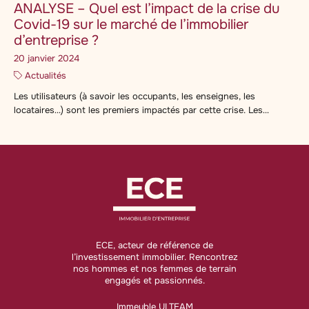
ANALYSE – Quel est l’impact de la crise du
Covid-19 sur le marché de l’immobilier
d’entreprise ?
20 janvier 2024
Actualités
Les utilisateurs (à savoir les occupants, les enseignes, les
locataires…) sont les premiers impactés par cette crise. Les
mesures de confinement ont conduit à la fermeture des
commerces dits « non indispensables à la vie de la Nation » par
deux arrêtés des 14 et 15 mars 2020. La majorité des commerces
n’ont pu ouvrir, n’avaient pas […]
ECE, acteur de référence de
l’investissement immobilier. Rencontrez
nos hommes et nos femmes de terrain
engagés et passionnés.
Immeuble ULTEAM