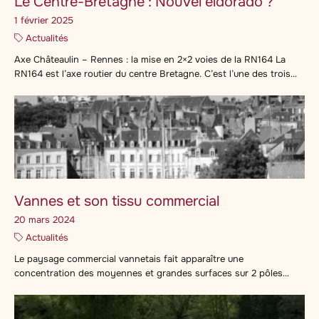
Le Centre-Bretagne : Nouvel eldorado ?
1 février 2025
Actualités
Axe Châteaulin – Rennes : la mise en 2×2 voies de la RN164 La
RN164 est l’axe routier du centre Bretagne. C’est l’une des trois
grandes voies routières axiales de la région. L’aménagement de la
RN164 a été inscrit en novembre 2011 au projet de Schéma
national des infrastructures de Transport, document prévu par le
Grenelle […]
Vannes et son tissu commercial
20 mars 2024
Actualités
Le paysage commercial vannetais fait apparaître une
concentration des moyennes et grandes surfaces sur 2 pôles
majeurs à Vannes. Le schéma de cohérence territoriale (SCoT) de
Vannes-Agglo porte sur un territoire de 24 communes depuis
2002. Le rayonnement du territoire de Vannes agglomération en