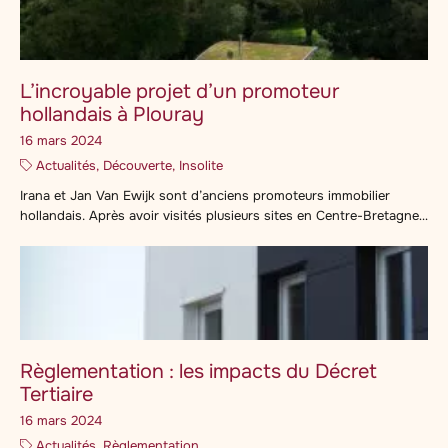
terme d’influence économique et zone de chalandise n’a cessé de
croître […]
L’incroyable projet d’un promoteur
hollandais à Plouray
16 mars 2024
Actualités, Découverte, Insolite
Irana et Jan Van Ewijk sont d’anciens promoteurs immobilier
hollandais. Après avoir visités plusieurs sites en Centre-Bretagne,
le couple a été séduit par Cornan, un petit hameau situé à 3’ de
Plouray (56), petite commune au nord du Morbihan. Ce sont
véritablement deux visionnaires avec une véritable philosophie.
« Nous voulions, à notre échelle, valoriser la […]
Règlementation : les impacts du Décret
Tertiaire
16 mars 2024
Actualités, Règlementation