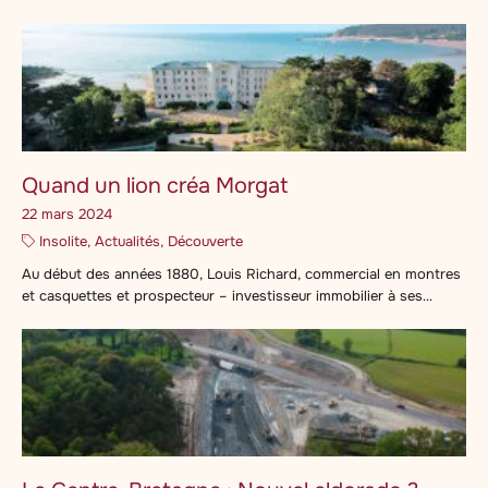
dans l’immobilier d’entreprise ne manquent pas. Pourtant, on a
l’impression que le marché est moins accessible que l’immobilier
résidentiel. Jérémy Faucheux offre une grille de lecture au sein de
cet épisode de La Martingale. Jérémy […]
Quand un lion créa Morgat
22 mars 2024
Insolite, Actualités, Découverte
Au début des années 1880, Louis Richard, commercial en montres
et casquettes et prospecteur – investisseur immobilier à ses
heures perdues, séjourne face à l’anse de Morgat (à l’hôtel Hervé).
Il évoque tout de suite le charme des lieux à son épouse, liée à la
famille Peugeot. Dès son retour dans le Doubs, Louis Richard […]